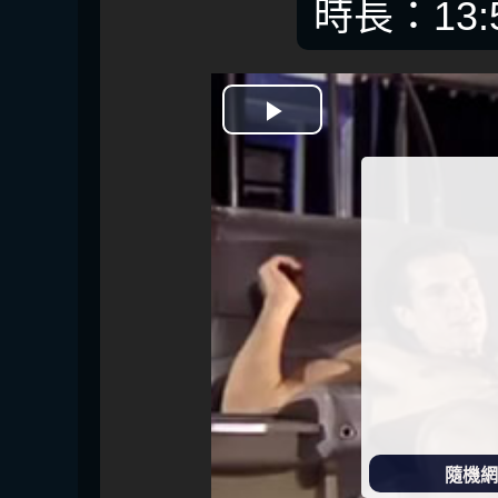
時長：13:
開
始
播
放
隨機網址