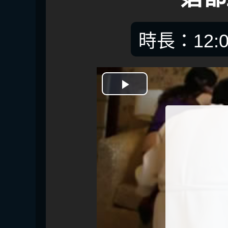
時長：12:0
開
始
播
放