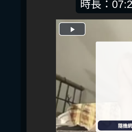
時長：07:2
開
始
播
放
隨機網址