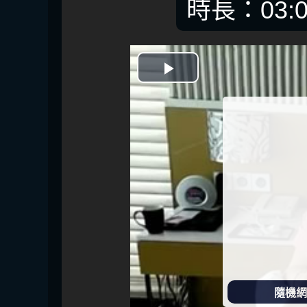
時長：03:0
開
始
播
放
隨機網址