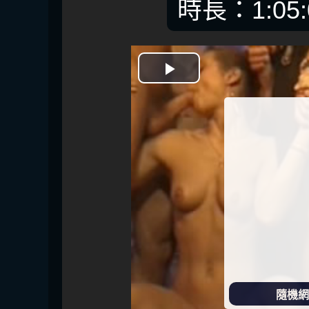
時長：1:05:
開
始
播
放
隨機網址